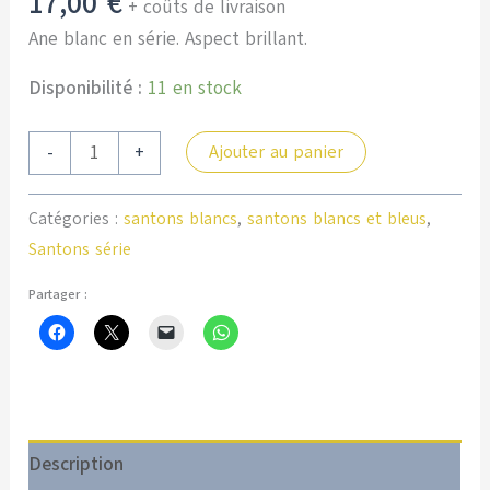
17,00
€
+ coûts de livraison
Ane blanc en série. Aspect brillant.
Disponibilité :
11 en stock
quantité
Ajouter au panier
-
+
de
Ane
Catégories :
santons blancs
,
santons blancs et bleus
,
blanc
Santons série
Partager :
Description