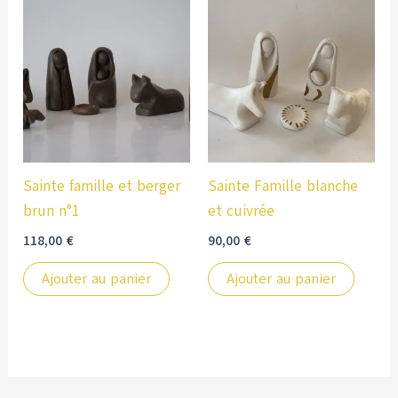
Sainte famille et berger
Sainte Famille blanche
brun n°1
et cuivrée
118,00
€
90,00
€
Ajouter au panier
Ajouter au panier